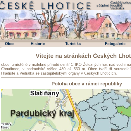
České Lhotice s částmi České Lhotice, Vedralka a Hradiště
Obec
Historie
Turistika
Fotogalerie
Vítejte na stránkách Českých Lhot
obce, umístěné v malebné přírodě uvnitř CHKO Železných hor, nad vodní ná
Chrudimce, v nadmořské výšce 480 až 530 m. Obec tvoří tři sousedící
Hradiště a Vedralka se zastupitelskými orgány v Českých Lhoticích.
Poloha obce v rámci republiky