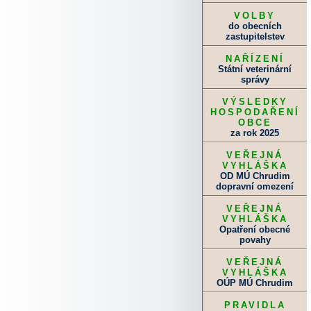
VOLBY
do obecních
zastupitelstev
NAŘÍZENÍ
Státní veterinární
správy
VÝSLEDKY
HOSPODAŘENÍ
OBCE
za rok 2025
VEŘEJNÁ
VYHLÁŠKA
OD MÚ Chrudim
dopravní omezení
VEŘEJNÁ
VYHLÁŠKA
Opatření obecné
povahy
VEŘEJNÁ
VYHLÁŠKA
OÚP MÚ Chrudim
PRAVIDLA