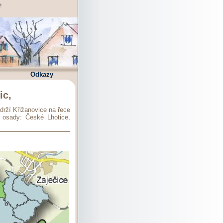
Odkazy
ic,
drží Křižanovice na řece
 osady: České Lhotice,